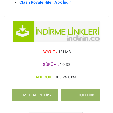
Clash Royale Hileli Apk İndir
BOYUT :
121 MB
SÜRÜM :
1.0.32
ANDROID :
4.3 ve Üzeri
MEDIAFIRE Link
CLOUD Link