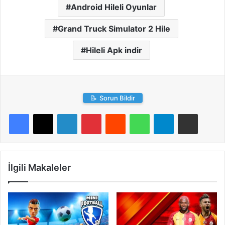
Android Hileli Oyunlar
Grand Truck Simulator 2 Hile
Hileli Apk indir
📝
Sorun Bildir
LinkedIn
Pinterest
Reddit
WhatsApp
Telegram
E-Posta ile paylaş
İlgili Makaleler