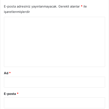
E-posta adresiniz yayınlanmayacak.
Gerekli alanlar
*
ile
işaretlenmişlerdir
Y
o
r
u
m
*
Ad
*
E-posta
*