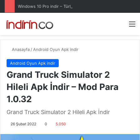
Windows 10 Pro indir – Türkçe – Güncel 2025
Arama 
M
Anasayfa
/
Android Oyun Apk indir
Android Oyun Apk indir
Grand Truck Simulator 2
Hileli Apk İndir – Mod Para
1.0.32
Grand Truck Simulator 2 Hileli Apk İndir
26 Şubat 2022
0
5.050