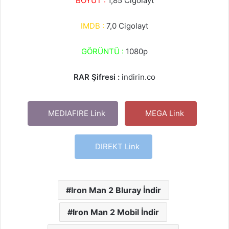
BOYUT :
1,85 Cigolayt
IMDB :
7,0 Cigolayt
GÖRÜNTÜ :
1080p
RAR Şifresi :
indirin.co
MEDIAFIRE Link
MEGA Link
DIREKT Link
Iron Man 2 Bluray İndir
Iron Man 2 Mobil İndir