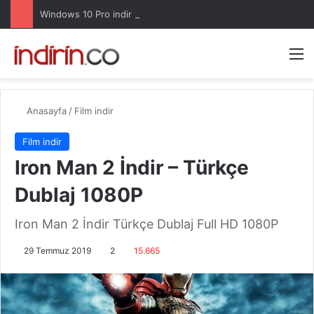
Windows 10 Pro indir – Türkçe – Güncel 2025
Arama 
M
Anasayfa
/
Film indir
Film indir
Iron Man 2 İndir – Türkçe
Dublaj 1080P
Iron Man 2 İndir Türkçe Dublaj Full HD 1080P
29 Temmuz 2019
2
15.665