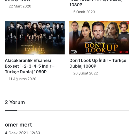
1080P
22 Mart 2020
5 Ocak 2023
Alacakaranlık Efsanesi
Don’t Look Up İndir – Türkçe
Boxset 1-2-3-4-5 İndir –
Dublaj 1080P
Türkçe Dublaj 1080P
26 Şubat 2022
11 Ağustos 2020
2 Yorum
d
omer mert
e
4 Ocak 2021, 12:30