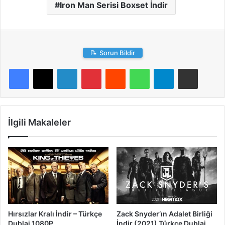
Iron Man Serisi Boxset İndir
📝
Sorun Bildir
LinkedIn
Pinterest
Reddit
WhatsApp
Telegram
E-Posta ile paylaş
İlgili Makaleler
Hırsızlar Kralı İndir – Türkçe
Zack Snyder‘ın Adalet Birliği
Dublaj 1080P
İndir (2021) Türkçe Dublaj