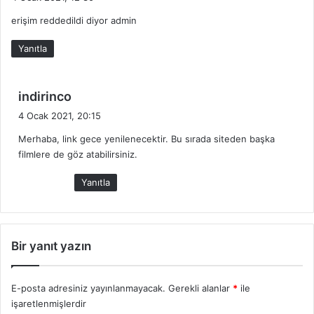
d
erişim reddedildi diyor admin
i
k
Yanıtla
i
:
d
indirinco
e
4 Ocak 2021, 20:15
d
Merhaba, link gece yenilenecektir. Bu sırada siteden başka
i
filmlere de göz atabilirsiniz.
k
i
Yanıtla
:
Bir yanıt yazın
E-posta adresiniz yayınlanmayacak.
Gerekli alanlar
*
ile
işaretlenmişlerdir