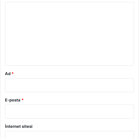
Y
o
r
u
m
*
Ad
*
E-posta
*
İnternet sitesi