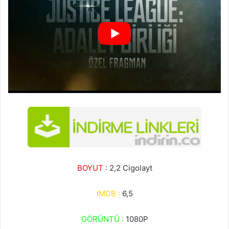
BOYUT :
2,2 Cigolayt
IMDB :
6,5
GÖRÜNTÜ :
1080P