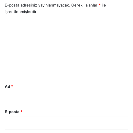
E-posta adresiniz yayınlanmayacak.
Gerekli alanlar
*
ile
işaretlenmişlerdir
Y
o
r
u
m
*
Ad
*
E-posta
*