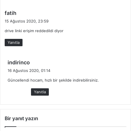
d
fatih
e
15 Ağustos 2020, 23:59
d
drive linki erişim reddedildi diyor
i
k
Yanıtla
i
:
d
indirinco
e
16 Ağustos 2020, 01:14
d
Güncellendi hocam, hızlı bir şekilde indirebilirsiniz.
i
k
Yanıtla
i
:
Bir yanıt yazın