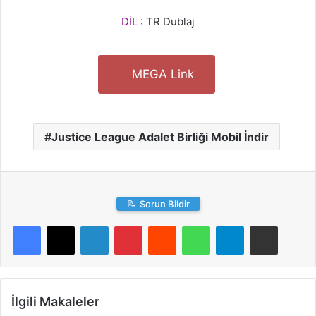
DİL :
TR Dublaj
MEGA Link
Justice League Adalet Birliği Mobil İndir
📝
Sorun Bildir
LinkedIn
Pinterest
Reddit
WhatsApp
Telegram
E-Posta ile paylaş
İlgili Makaleler