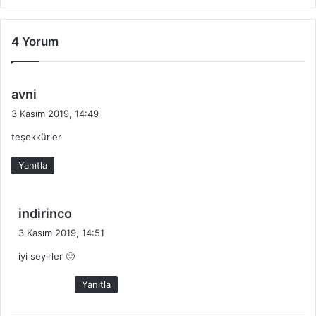
4 Yorum
d
avni
e
3 Kasım 2019, 14:49
d
teşekkürler
i
k
Yanıtla
i
:
d
indirinco
e
3 Kasım 2019, 14:51
d
iyi seyirler 🙂
i
k
Yanıtla
i
: