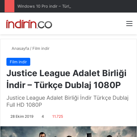
Windows 10 Pro indir – Türkçe – Güncel 2025
Arama 
M
Anasayfa
/
Film indir
Film indir
Justice League Adalet Birliği
İndir – Türkçe Dublaj 1080P
Justice League Adalet Birliği İndir Türkçe Dublaj
Full HD 1080P
28 Ekim 2019
4
11.725