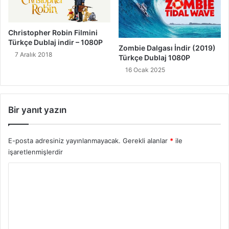
Christopher Robin Filmini
Türkçe Dublaj indir – 1080P
Zombie Dalgası İndir (2019)
7 Aralık 2018
Türkçe Dublaj 1080P
16 Ocak 2025
Bir yanıt yazın
E-posta adresiniz yayınlanmayacak.
Gerekli alanlar
*
ile
işaretlenmişlerdir
Y
o
r
u