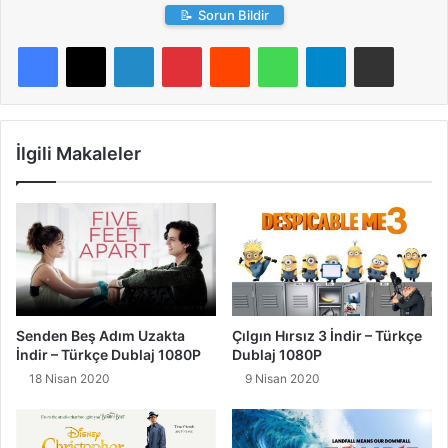
📝
Sorun Bildir
LinkedIn
Pinterest
Reddit
WhatsApp
Telegram
E-Posta ile paylaş
İlgili Makaleler
Senden Beş Adım Uzakta
Çılgın Hırsız 3 İndir – Türkçe
İndir – Türkçe Dublaj 1080P
Dublaj 1080P
18 Nisan 2020
9 Nisan 2020