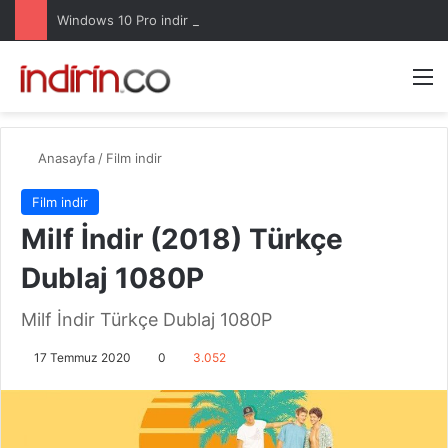
Windows 10 Pro indir – Türkçe – Güncel 2025
Arama 
M
Anasayfa
/
Film indir
Film indir
Milf İndir (2018) Türkçe
Dublaj 1080P
Milf İndir Türkçe Dublaj 1080P
17 Temmuz 2020
0
3.052