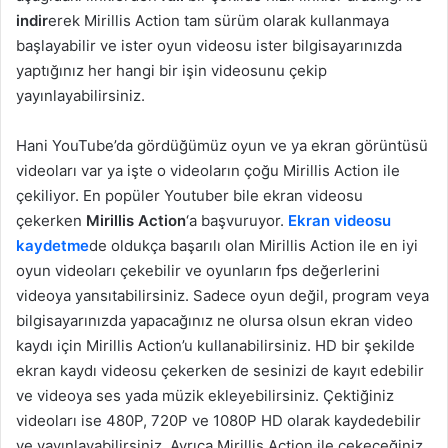
indir
erek Mirillis Action tam sürüm olarak kullanmaya
başlayabilir ve ister oyun videosu ister bilgisayarınızda
yaptığınız her hangi bir işin videosunu çekip
yayınlayabilirsiniz.
Hani YouTube’da gördüğümüz oyun ve ya ekran görüntüsü
videoları var ya işte o videoların çoğu Mirillis Action ile
çekiliyor. En popüler Youtuber bile ekran videosu
çekerken
Mirillis Action
‘a başvuruyor.
Ekran videosu
kaydetme
de oldukça başarılı olan Mirillis Action ile en iyi
oyun videoları çekebilir ve oyunların fps değerlerini
videoya yansıtabilirsiniz. Sadece oyun değil, program veya
bilgisayarınızda yapacağınız ne olursa olsun ekran video
kaydı için Mirillis Action’u kullanabilirsiniz. HD bir şekilde
ekran kaydı videosu çekerken de sesinizi de kayıt edebilir
ve videoya ses yada müzik ekleyebilirsiniz. Çektiğiniz
videoları ise 480P, 720P ve 1080P HD olarak kaydedebilir
ve yayınlayabilirsiniz. Ayrıca Mirillis Action ile çekeceğiniz