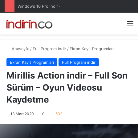
Windows 10 Pro indir – Türkçe – Güncel 2025
Arama 
M
Anasayfa
/
Full Program indir
/
Ekran Kayıt Programları
Ekran Kayıt Programları
Full Program indir
Mirillis Action indir – Full Son
Sürüm – Oyun Videosu
Kaydetme
13 Mart 2020
0
1.532