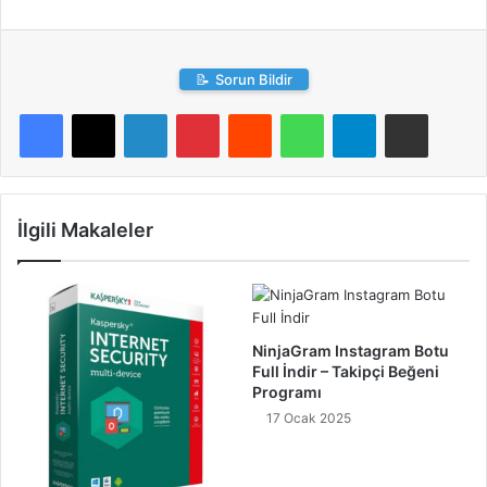
📝
Sorun Bildir
LinkedIn
Pinterest
Reddit
WhatsApp
Telegram
E-Posta ile paylaş
İlgili Makaleler
NinjaGram Instagram Botu
Full İndir – Takipçi Beğeni
Programı
17 Ocak 2025