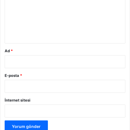
r
u
m
*
Ad
*
E-posta
*
İnternet sitesi