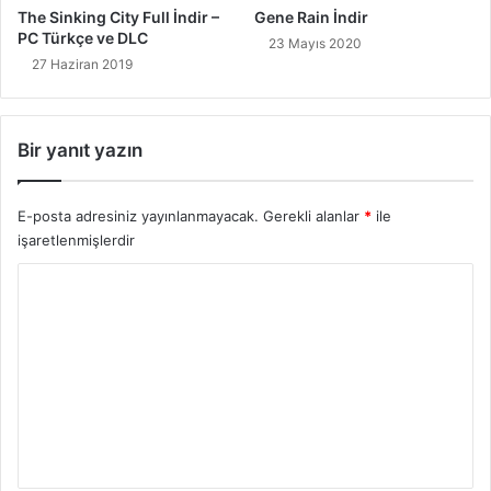
The Sinking City Full İndir –
Gene Rain İndir
PC Türkçe ve DLC
23 Mayıs 2020
27 Haziran 2019
Bir yanıt yazın
E-posta adresiniz yayınlanmayacak.
Gerekli alanlar
*
ile
işaretlenmişlerdir
Y
o
r
u
m
*