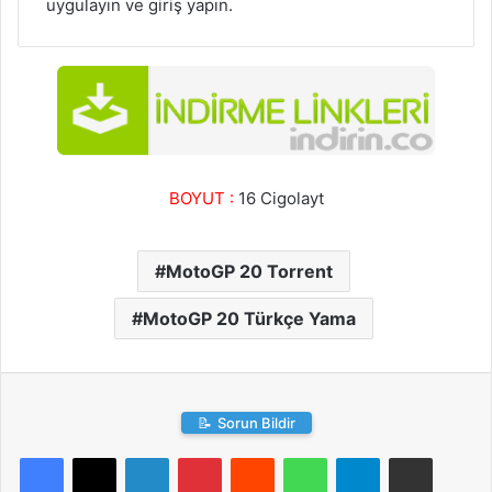
uygulayın ve giriş yapın.
BOYUT :
16 Cigolayt
MotoGP 20 Torrent
MotoGP 20 Türkçe Yama
📝
Sorun Bildir
LinkedIn
Pinterest
Reddit
WhatsApp
Telegram
E-Posta ile paylaş