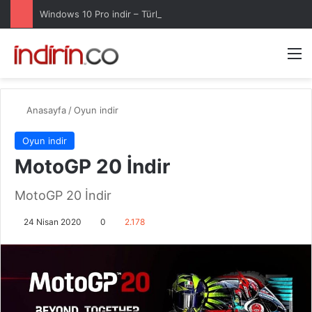
Windows 10 Pro indir – Türkçe – Güncel 2025
Arama 
M
Anasayfa
/
Oyun indir
Oyun indir
MotoGP 20 İndir
MotoGP 20 İndir
24 Nisan 2020
0
2.178