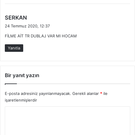
:
d
SERKAN
e
24 Temmuz 2020, 12:37
d
FİLME AİT TR DUBLAJ VAR MI HOCAM
i
k
Yanıtla
i
:
Bir yanıt yazın
E-posta adresiniz yayınlanmayacak.
Gerekli alanlar
*
ile
işaretlenmişlerdir
Y
o
r