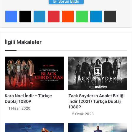
📝
Sorun Bildir
LinkedIn
Pinterest
Reddit
WhatsApp
Telegram
E-Posta ile paylaş
İlgili Makaleler
Kara Noel İndir – Türkçe
Zack Snyder‘ın Adalet Birliği
Dublaj 1080P
İndir (2021) Türkçe Dublaj
1080P
1 Nisan 2020
5 Ocak 2023