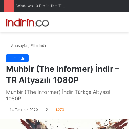
Windows 10 Pro indir – Türkçe – Güncel 2025
Arama 
M
Anasayfa
/
Film indir
Film indir
Muhbir (The Informer) İndir –
TR Altyazılı 1080P
Muhbir (The Informer) İndir Türkçe Altyazılı
1080P
14 Temmuz 2020
2
1.273