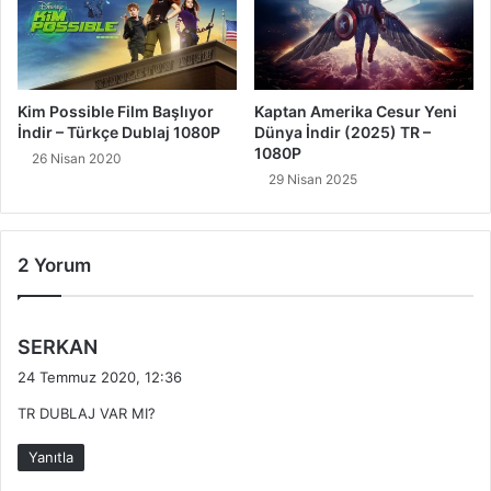
Kim Possible Film Başlıyor
Kaptan Amerika Cesur Yeni
İndir – Türkçe Dublaj 1080P
Dünya İndir (2025) TR –
1080P
26 Nisan 2020
29 Nisan 2025
2 Yorum
d
SERKAN
e
24 Temmuz 2020, 12:36
d
TR DUBLAJ VAR MI?
i
k
Yanıtla
i