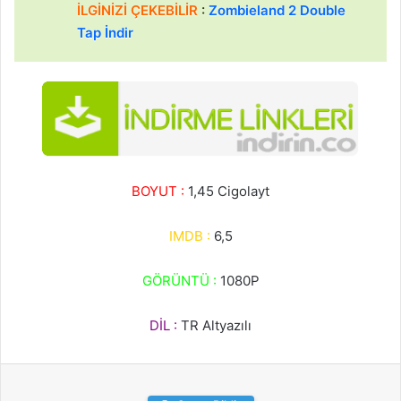
İLGİNİZİ ÇEKEBİLİR
:
Zombieland 2 Double
Tap İndir
BOYUT :
1,45 Cigolayt
IMDB :
6,5
GÖRÜNTÜ :
1080P
DİL :
TR Altyazılı