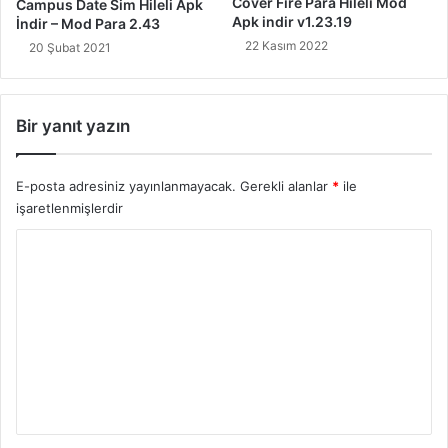
Cover Fire Para Hileli Mod
Campus Date Sim Hileli Apk
Apk indir v1.23.19
İndir – Mod Para 2.43
22 Kasım 2022
20 Şubat 2021
Bir yanıt yazın
E-posta adresiniz yayınlanmayacak.
Gerekli alanlar
*
ile
işaretlenmişlerdir
Y
o
r
u
m
*