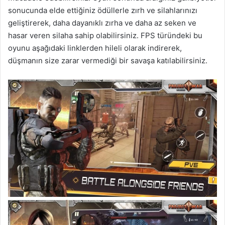
sonucunda elde ettiğiniz ödüllerle zırh ve silahlarınızı
geliştirerek, daha dayanıklı zırha ve daha az seken ve
hasar veren silaha sahip olabilirsiniz. FPS türündeki bu
oyunu aşağıdaki linklerden hileli olarak indirerek,
düşmanın size zarar vermediği bir savaşa katılabilirsiniz.