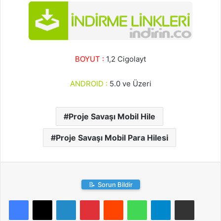
BOYUT :
1,2 Cigolayt
ANDROID :
5.0 ve Üzeri
Proje Savaşı Mobil Hile
Proje Savaşı Mobil Para Hilesi
📝
Sorun Bildir
LinkedIn
Pinterest
Reddit
WhatsApp
Telegram
E-Posta ile paylaş