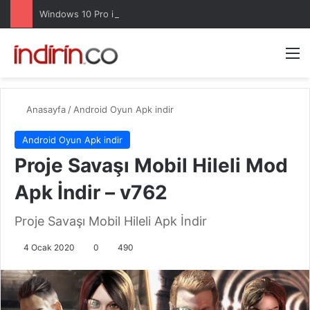
Windows 10 Pro indir – Türkçe – Güncel 2025
Arama 
M
Anasayfa
/
Android Oyun Apk indir
Android Oyun Apk indir
Proje Savaşı Mobil Hileli Mod
Apk İndir – v762
Proje Savaşı Mobil Hileli Apk İndir
4 Ocak 2020
0
490