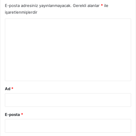
E-posta adresiniz yayınlanmayacak.
Gerekli alanlar
*
ile
işaretlenmişlerdir
Y
o
r
u
m
*
Ad
*
E-posta
*