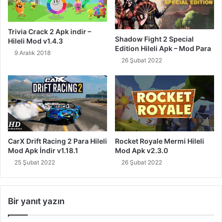
Trivia Crack 2 Apk indir –
Shadow Fight 2 Special
Hileli Mod v1.4.3
Edition Hileli Apk – Mod Para
9 Aralık 2018
26 Şubat 2022
CarX Drift Racing 2 Para Hileli
Rocket Royale Mermi Hileli
Mod Apk İndir v1.18.1
Mod Apk v2.3.0
25 Şubat 2022
26 Şubat 2022
Bir yanıt yazın