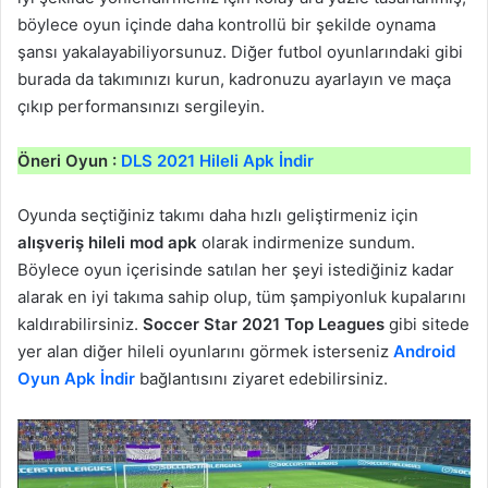
böylece oyun içinde daha kontrollü bir şekilde oynama
şansı yakalayabiliyorsunuz. Diğer futbol oyunlarındaki gibi
burada da takımınızı kurun, kadronuzu ayarlayın ve maça
çıkıp performansınızı sergileyin.
Öneri Oyun :
DLS 2021 Hileli Apk İndir
Oyunda seçtiğiniz takımı daha hızlı geliştirmeniz için
alışveriş hileli mod apk
olarak indirmenize sundum.
Böylece oyun içerisinde satılan her şeyi istediğiniz kadar
alarak en iyi takıma sahip olup, tüm şampiyonluk kupalarını
kaldırabilirsiniz.
Soccer Star 2021 Top Leagues
gibi sitede
yer alan diğer hileli oyunlarını görmek isterseniz
Android
Oyun Apk İndir
bağlantısını ziyaret edebilirsiniz.