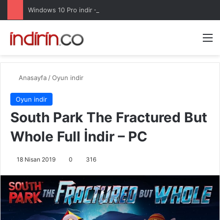
Windows 10 Pro indir – Türkçe – Güncel 2025
Arama 
M
Anasayfa
/
Oyun indir
Oyun indir
South Park The Fractured But
Whole Full İndir – PC
18 Nisan 2019
0
316