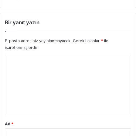
Bir yanıt yazın
E-posta adresiniz yayınlanmayacak.
Gerekli alanlar
*
ile
işaretlenmişlerdir
Y
o
r
u
m
*
Ad
*