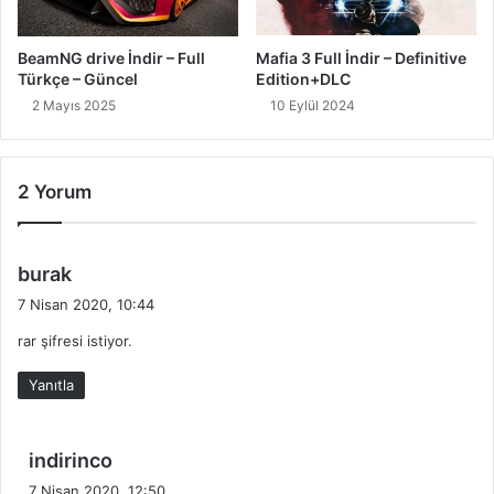
BeamNG drive İndir – Full
Mafia 3 Full İndir – Definitive
Türkçe – Güncel
Edition+DLC
2 Mayıs 2025
10 Eylül 2024
2 Yorum
d
burak
e
7 Nisan 2020, 10:44
d
rar şifresi istiyor.
i
k
Yanıtla
i
:
d
indirinco
e
7 Nisan 2020, 12:50