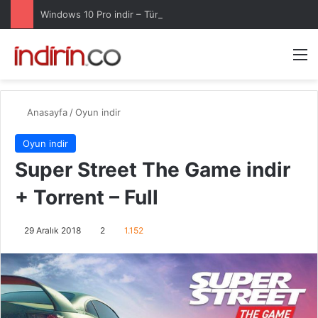
Windows 10 Pro indir – Türkçe – Güncel 2025
Arama 
M
Anasayfa
/
Oyun indir
Oyun indir
Super Street The Game indir
+ Torrent – Full
29 Aralık 2018
2
1.152