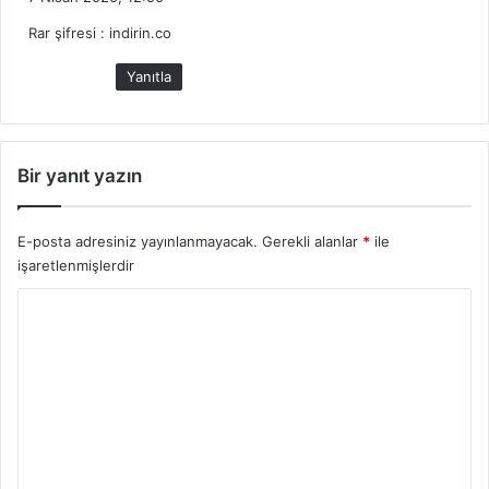
d
Rar şifresi : indirin.co
i
k
Yanıtla
i
:
Bir yanıt yazın
E-posta adresiniz yayınlanmayacak.
Gerekli alanlar
*
ile
işaretlenmişlerdir
Y
o
r
u
m
*