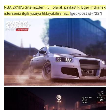
NBA 2K19’u Sitemizden Full olarak paylaştık. Eğer indirmek
isterseniz ilgili yazıya tıklayabilirsiniz.
[geo-post id=”22″]