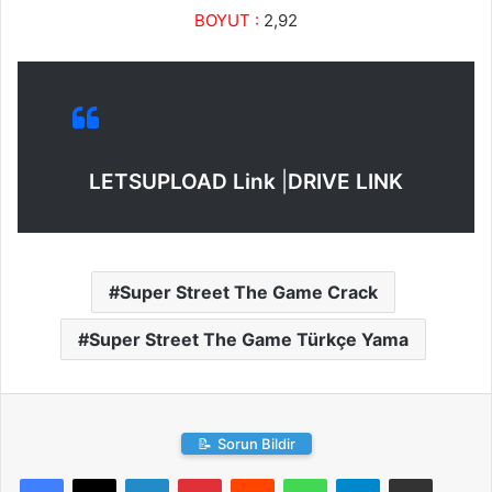
BOYUT :
2,92
LETSUPLOAD Link
|
DRIVE LINK
Super Street The Game Crack
Super Street The Game Türkçe Yama
📝
Sorun Bildir
LinkedIn
Pinterest
Reddit
WhatsApp
Telegram
E-Posta ile paylaş