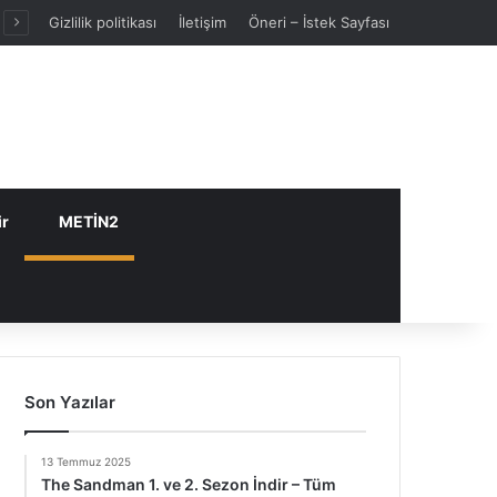
Gizlilik politikası
İletişim
Öneri – İstek Sayfası
ir
METİN2
Son Yazılar
13 Temmuz 2025
The Sandman 1. ve 2. Sezon İndir – Tüm