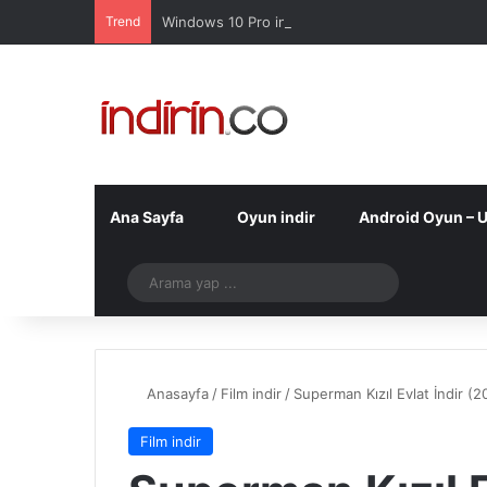
Trend
Windows 10 Pro indir – Türkçe – Güncel 2025
Ana Sayfa
Oyun indir
Android Oyun – 
Telegram
Arama
yap
...
Anasayfa
/
Film indir
/
Superman Kızıl Evlat İndir (
Film indir