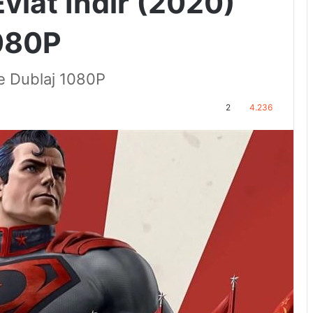
vlat İndir (2020)
080P
çe Dublaj 1080P
2
4.236