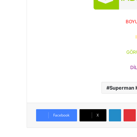
BOYU
GÖR
DİL
Superman Kı
LinkedIn
Facebook
X