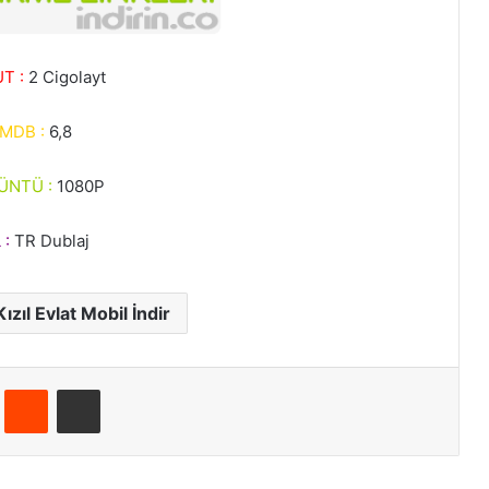
T :
2 Cigolayt
IMDB :
6,8
ÜNTÜ :
1080P
 :
TR Dublaj
zıl Evlat Mobil İndir
Pinterest
Reddit
E-Posta ile paylaş