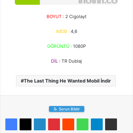
BOYUT :
2 Cigolayt
IMDB :
4,6
GÖRÜNTÜ :
1080P
DİL :
TR Dublaj
The Last Thing He Wanted Mobil İndir
📝
Sorun Bildir
LinkedIn
Pinterest
Reddit
WhatsApp
Telegram
E-Posta ile paylaş