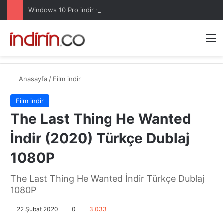
Windows 10 Pro indir – Türkçe – Güncel 2025
Arama 
M
Anasayfa
/
Film indir
Film indir
The Last Thing He Wanted
İndir (2020) Türkçe Dublaj
1080P
The Last Thing He Wanted İndir Türkçe Dublaj
1080P
22 Şubat 2020
0
3.033