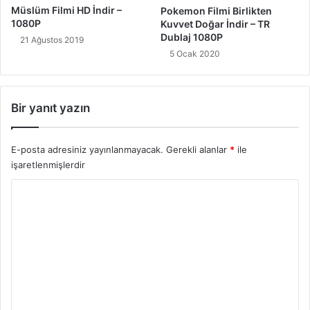
Müslüm Filmi HD İndir –
Pokemon Filmi Birlikten
1080P
Kuvvet Doğar İndir – TR
Dublaj 1080P
21 Ağustos 2019
5 Ocak 2020
Bir yanıt yazın
E-posta adresiniz yayınlanmayacak.
Gerekli alanlar
*
ile
işaretlenmişlerdir
Y
o
r
u
m
*