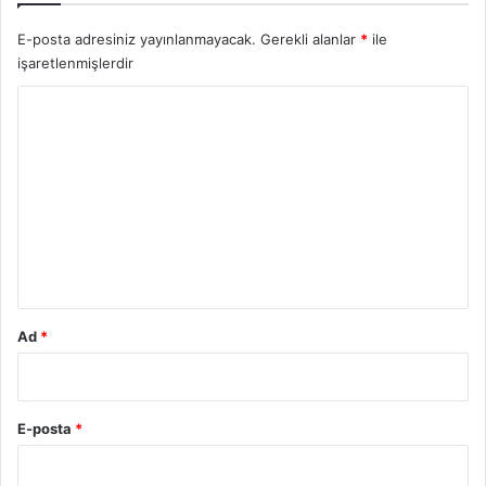
E-posta adresiniz yayınlanmayacak.
Gerekli alanlar
*
ile
işaretlenmişlerdir
Y
o
r
u
m
*
Ad
*
E-posta
*