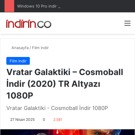
Windows 10 Pro indir – Türkçe – Güncel 2025
Arama 
M
Anasayfa
/
Film indir
Film indir
Vratar Galaktiki – Cosmoball
İndir (2020) TR Altyazı
1080P
Vratar Galaktiki - Cosmoball İndir 1080P
27 Nisan 2025
0
2.581