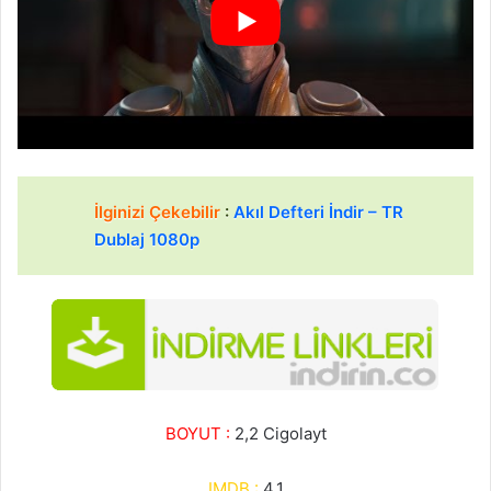
İlginizi Çekebilir
:
Akıl Defteri İndir – TR
Dublaj 1080p
BOYUT :
2,2 Cigolayt
IMDB :
4,1