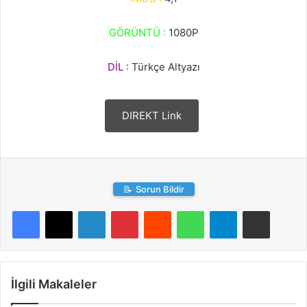
GÖRÜNTÜ :
1080P
DİL :
Türkçe Altyazı
DIREKT Link
📝
Sorun Bildir
LinkedIn
Pinterest
Reddit
WhatsApp
Telegram
E-Posta ile paylaş
İlgili Makaleler