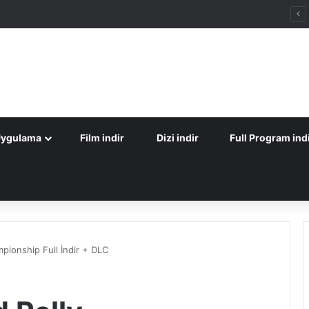
Uygulama
Film indir
Dizi indir
Full Program ind
pionship Full İndir + DLC