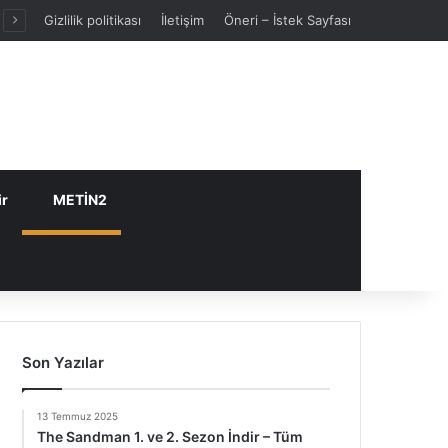
Gizlilik politikası
İletişim
Öneri – İstek Sayfası
ir
METİN2
Son Yazılar
13 Temmuz 2025
The Sandman 1. ve 2. Sezon İndir – Tüm