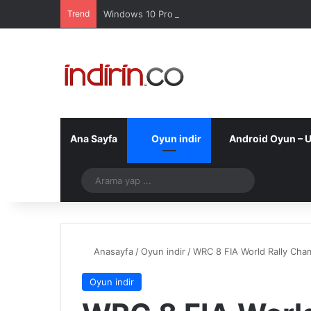
Trend
Windows 10 Pro indir – Türkçe – Güncel 2025
Ana Sayfa
Oyun indir
Android Oyun – 
Telegram
Arama
yap
...
Anasayfa
/
Oyun indir
/
WRC 8 FIA World Rally Cham
Oyun indir