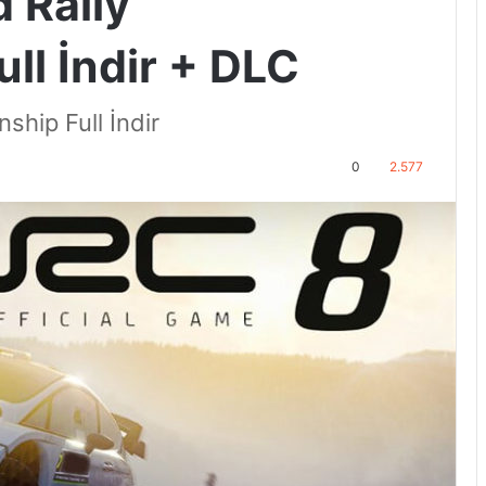
 Rally
ll İndir + DLC
hip Full İndir
0
2.577