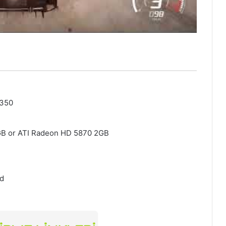
4350
B or ATI Radeon HD 5870 2GB
rd