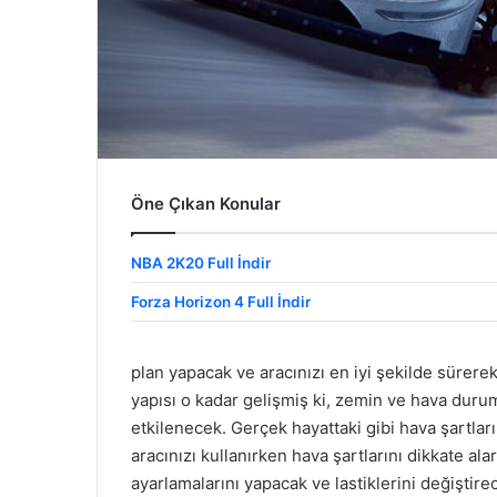
Öne Çıkan Konular
NBA 2K20 Full İndir
Forza Horizon 4 Full İndir
plan yapacak ve aracınızı en iyi şekilde sürerek,
yapısı o kadar gelişmiş ki, zemin ve hava duru
etkilenecek. Gerçek hayattaki gibi hava şartla
aracınızı kullanırken hava şartlarını dikkate ala
ayarlamalarını yapacak ve lastiklerini değiştir