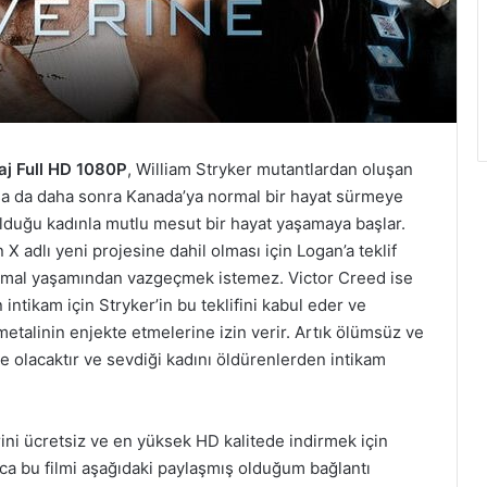
aj Full HD 1080P
, William Stryker mutantlardan oluşan
alsa da daha sonra Kanada’ya normal bir hayat sürmeye
 olduğu kadınla mutlu mesut bir hayat yaşamaya başlar.
 X adlı yeni projesine dahil olması için Logan’a teklif
ormal yaşamından vazgeçmek istemez. Victor Creed ise
intikam için Stryker’in bu teklifini kabul eder ve
alinin enjekte etmelerine izin verir. Artık ölümsüz ve
e olacaktır ve sevdiği kadını öldürenlerden intikam
rini ücretsiz ve en yüksek HD kalitede indirmek için
rıca bu filmi aşağıdaki paylaşmış olduğum bağlantı