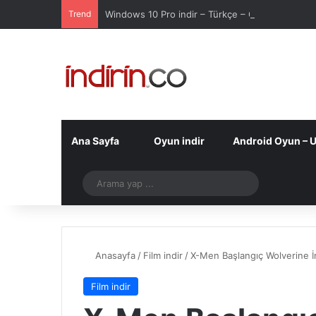
Trend
Windows 10 Pro indir – Türkçe – Güncel 2025
Ana Sayfa
Oyun indir
Android Oyun – 
Telegram
Arama
yap
...
Anasayfa
/
Film indir
/
X-Men Başlangıç Wolverine İ
Film indir