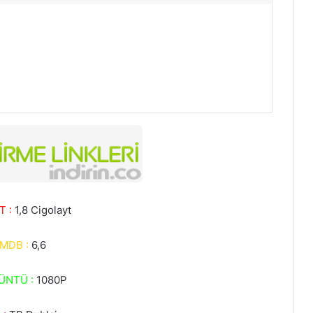
T :
1,8 Cigolayt
IMDB :
6,6
ÜNTÜ :
1080P