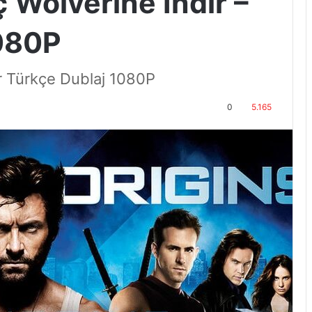
 Wolverine İndir –
080P
r Türkçe Dublaj 1080P
0
5.165