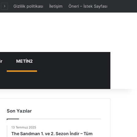
Gizlilik politikası
İletişim
Öneri – İstek Sayfası
ir
METİN2
Son Yazılar
13 Temmuz 2025
The Sandman 1. ve 2. Sezon İndir – Tüm