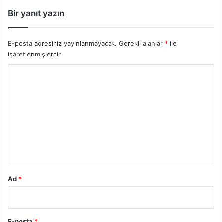
Bir yanıt yazın
E-posta adresiniz yayınlanmayacak.
Gerekli alanlar
*
ile
işaretlenmişlerdir
Y
o
r
u
m
*
Ad
*
E-posta
*