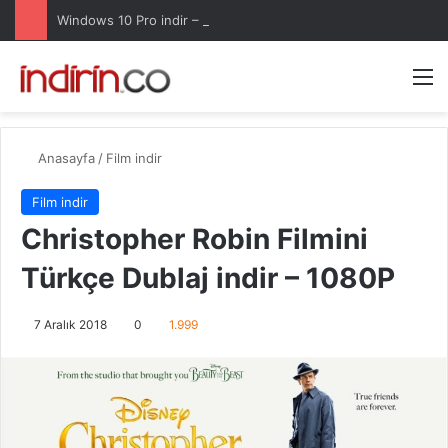
Windows 10 Pro indir – Türkçe – Güncel 2025
Arama 
M
Anasayfa
/
Film indir
Film indir
Christopher Robin Filmini
Türkçe Dublaj indir – 1080P
7 Aralık 2018
0
1.999