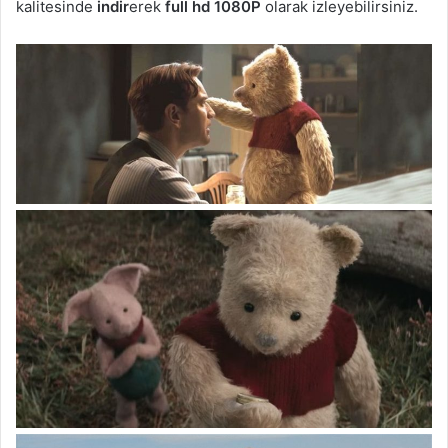
kalitesinde
indir
erek
full hd 1080P
olarak izleyebilirsiniz.