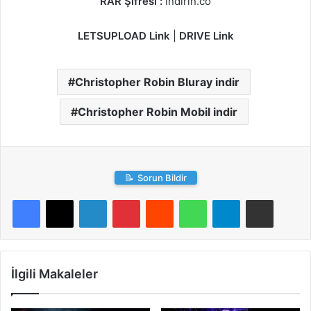
RAR Şifresi :
indirin.co
LETSUPLOAD Link
|
DRIVE Link
Christopher Robin Bluray indir
Christopher Robin Mobil indir
📝
Sorun Bildir
LinkedIn
Pinterest
Reddit
WhatsApp
Telegram
E-Posta ile paylaş
İlgili Makaleler