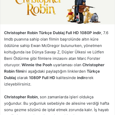
Christopher Robin Türkçe Dublaj Full HD 1080P indir
, 7.6
Imdb puanına sahip olan filmin başrolünde altın küre
ödülüne sahip Ewan McGregor bulunurken, yönetmen
koltuğunda ise Dünya Savaşı Z, Düşler Ülkesi ve Lütfen
Beni Öldürme gibi filmlere imzasını atan Marc Forster
oturuyor.
Winnie the Pooh
uyarlaması olan
Christopher
Robin filmi
ni aşağıdaki paylaştığım linklerden
Türkçe
Dublaj
olarak
1080P Full HD
kalitesinde
indir
erek
izleyebilirsiniz.
Christopher Robin
, son zamanlarda işleri oldukça
yoğundur. Bu yoğunluk sebebiyle de ailesine verdiği hafta
sonu gezme sözünü de iptal etmek zorunda kalır. İş hayatı