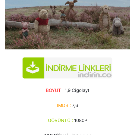
BOYUT :
1,9 Cigolayt
IMDB :
7,6
GÖRÜNTÜ :
1080P