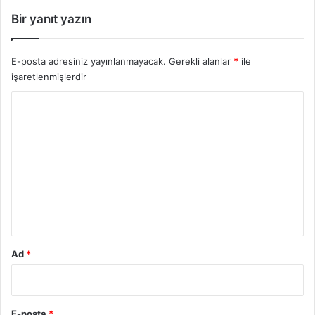
Bir yanıt yazın
E-posta adresiniz yayınlanmayacak.
Gerekli alanlar
*
ile
işaretlenmişlerdir
Y
o
r
u
m
*
Ad
*
E-posta
*