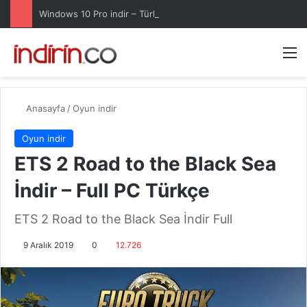
Windows 10 Pro indir – Türkçe – Güncel 2025
Arama 
M
Anasayfa
/
Oyun indir
Oyun indir
ETS 2 Road to the Black Sea
İndir – Full PC Türkçe
ETS 2 Road to the Black Sea İndir Full
9 Aralık 2019
0
12.726