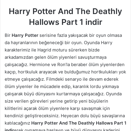
Harry Potter And The Deathly
Hallows Part 1 indir
Bir
Harry Potter
serisine fazla yakışacak bir oyun olmasa
da hayranlarının beğeneceği bir oyun. Oyunda Harry
karakterimiz ile Hagrid moturu sürerken bizde
arkadamızdan gelen ölüm yiyenleri savuşturmaya
çalışacağız. Hermione ve Ron’la beraber ölüm yiyenlerden
kaçıp, hortkuluk arayacak ve bulduğumuz hortkulukları yok
etmeye çalışacağız. Filmdeki senaryo ile devam ederek
ölüm yiyenler ile mücadele edip, karanlık lordu yıkmaya
çalışarak büyü dünyasını kurtarmaya çalışacağız. Oyunda
size verilen görevleri yerine getirip yeni büyülerin
kilitlerini açarak ölüm yiyenlere karşı savaşmak için
kendinizi geliştireceksiniz. Heyecan dolu büyü savaşlarına
katılacağınız
Harry Potter And The Deathly Hallows Part 1
indir
erek oynamaya başlayın ve büyü dünyasını kaderini