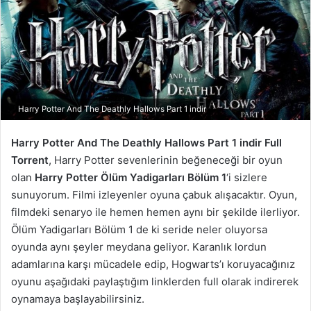
Harry Potter And The Deathly Hallows Part 1 indir
Harry Potter And The Deathly Hallows Part 1 indir Full
Torrent
, Harry Potter sevenlerinin beğeneceği bir oyun
olan
Harry Potter Ölüm Yadigarları Bölüm 1
‘i sizlere
sunuyorum. Filmi izleyenler oyuna çabuk alışacaktır. Oyun,
filmdeki senaryo ile hemen hemen aynı bir şekilde ilerliyor.
Ölüm Yadigarları Bölüm 1 de ki seride neler oluyorsa
oyunda aynı şeyler meydana geliyor. Karanlık lordun
adamlarına karşı mücadele edip, Hogwarts’ı koruyacağınız
oyunu aşağıdaki paylaştığım linklerden full olarak indirerek
oynamaya başlayabilirsiniz.