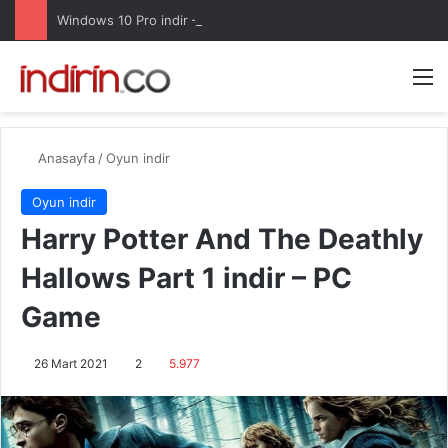
Windows 10 Pro indir – Türkçe – Güncel 2025
Arama 
M
Anasayfa
/
Oyun indir
Oyun indir
Harry Potter And The Deathly
Hallows Part 1 indir – PC
Game
26 Mart 2021
2
5.977