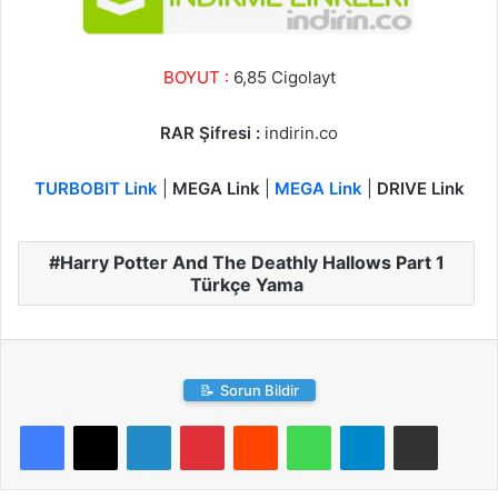
BOYUT :
6,85 Cigolayt
RAR Şifresi :
indirin.co
TURBOBIT Link
|
MEGA Link
|
MEGA Link
|
DRIVE Link
Harry Potter And The Deathly Hallows Part 1
Türkçe Yama
📝
Sorun Bildir
LinkedIn
Pinterest
Reddit
WhatsApp
Telegram
E-Posta ile paylaş