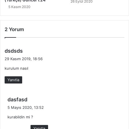
26 Eylül 2020
5 Kasım 2020
2 Yorum
d
dsdsds
e
29 Kasım 2019, 18:56
d
kurulum nasıl
i
k
Yanıtla
i
:
d
dasfasd
e
5 Mayıs 2020, 13:52
d
kurabildin mi ?
i
k
Yanıtla