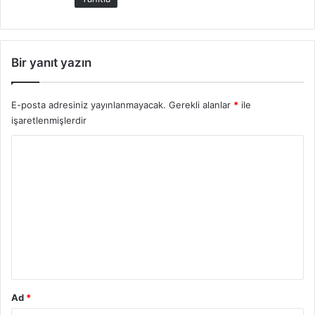
i
:
Bir yanıt yazın
E-posta adresiniz yayınlanmayacak.
Gerekli alanlar
*
ile
işaretlenmişlerdir
Y
o
r
u
m
*
Ad
*