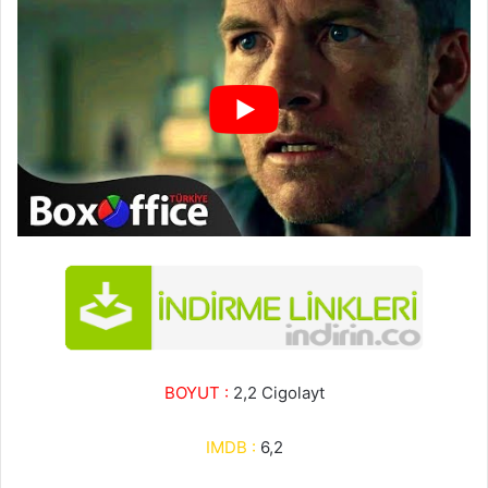
BOYUT :
2,2 Cigolayt
IMDB :
6,2