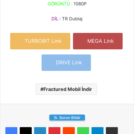
GÖRÜNTÜ :
1080P
DİL :
TR Dublaj
TURBOBIT Link
MEGA Link
DRIVE Link
Fractured Mobil İndir
📝
Sorun Bildir
LinkedIn
Pinterest
Reddit
WhatsApp
Telegram
E-Posta ile paylaş