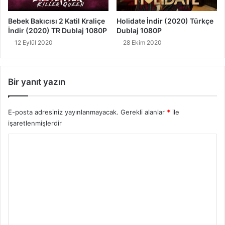
Bebek Bakıcısı 2 Katil Kraliçe
Holidate İndir (2020) Türkçe
İndir (2020) TR Dublaj 1080P
Dublaj 1080P
12 Eylül 2020
28 Ekim 2020
Bir yanıt yazın
E-posta adresiniz yayınlanmayacak.
Gerekli alanlar
*
ile
işaretlenmişlerdir
Y
o
r
u
m
*