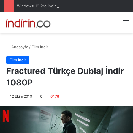
Windows 10 Pro indir – Türkçe – Güncel 2025
Arama 
M
Anasayfa
/
Film indir
Film indir
Fractured Türkçe Dublaj İndir
1080P
12 Ekim 2019
0
6.178