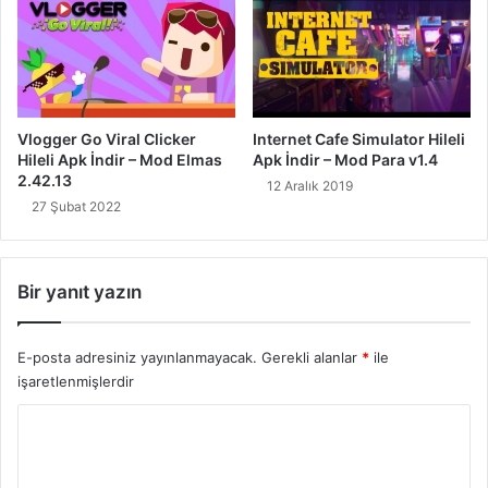
Vlogger Go Viral Clicker
Internet Cafe Simulator Hileli
Hileli Apk İndir – Mod Elmas
Apk İndir – Mod Para v1.4
2.42.13
12 Aralık 2019
27 Şubat 2022
Bir yanıt yazın
E-posta adresiniz yayınlanmayacak.
Gerekli alanlar
*
ile
işaretlenmişlerdir
Y
o
r