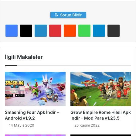
📝
Sorun Bildir
LinkedIn
Pinterest
Reddit
WhatsApp
Telegram
E-Posta ile paylaş
İlgili Makaleler
Smashing Four Apk İndir –
Grow Empire Rome Hileli Apk
Android v1.9.2
İndir – Mod Para v1.23.5
14 Mayıs 2020
25 Kasım 2022