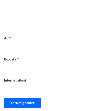
u
m
*
Ad
*
E-posta
*
İnternet sitesi