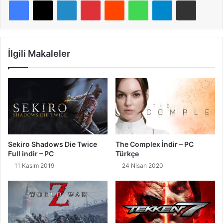
LinkedIn
Pinterest
Reddit
WhatsApp
Telegram
E-Posta ile paylaş
İlgili Makaleler
Sekiro Shadows Die Twice
The Complex İndir – PC
Full indir – PC
Türkçe
11 Kasım 2019
24 Nisan 2020