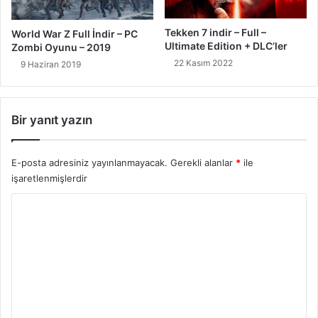
Tekken 7 indir – Full –
World War Z Full İndir – PC
Ultimate Edition + DLC’ler
Zombi Oyunu – 2019
22 Kasım 2022
9 Haziran 2019
Bir yanıt yazın
E-posta adresiniz yayınlanmayacak.
Gerekli alanlar
*
ile
işaretlenmişlerdir
Y
o
r
u
m
*