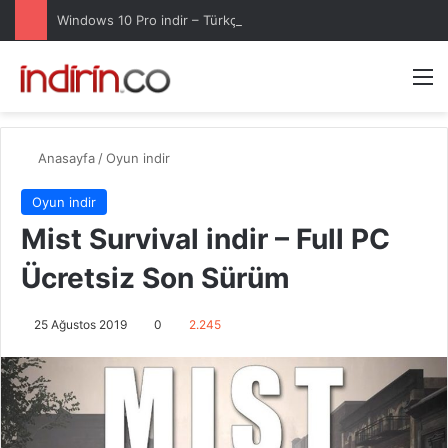
Windows 10 Pro indir – Türkçe – Güncel 2025
Arama 
M
Anasayfa
/
Oyun indir
Oyun indir
Mist Survival indir – Full PC
Ücretsiz Son Sürüm
25 Ağustos 2019
0
2.245