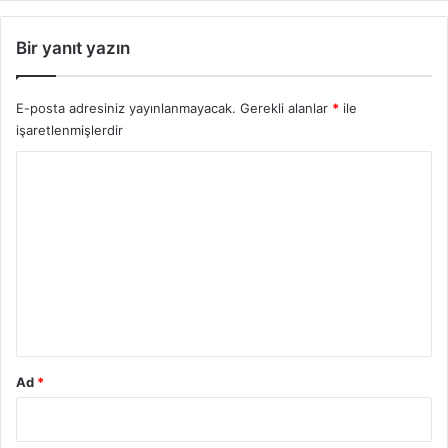
Bir yanıt yazın
E-posta adresiniz yayınlanmayacak.
Gerekli alanlar
*
ile
işaretlenmişlerdir
Y
o
r
u
m
*
Ad
*