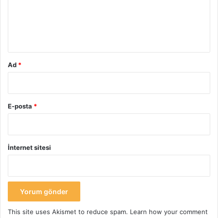
u
m
*
Ad
*
E-posta
*
İnternet sitesi
This site uses Akismet to reduce spam.
Learn how your comment