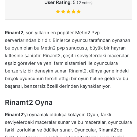
User Rating:
5
(
2
votes)
Rinamt2
, son yılların en popüler Metin2 Pvp
serverlarından biridir. Binlerce oyuncu tarafından oynanan
bu oyun olan bu Metin2 pvp sunucusu, büyük bir hayran
kitlesine sahiptir. Rinamt2, çeşitli seviyelerdeki maceralar,
eşsiz görevler ve yeni farm sistemleri ile oyunculara
benzersiz bir deneyim sunar. Rinamt2, dünya genelindeki
birçok oyuncunun tercih ettiği bir oyun haline geldi ve bu
başarısı, benzersiz özelliklerinden kaynaklanıyor.
Rinamt2 Oyna
Rinamt2
‘yi oynamak oldukça kolaydır. Oyun, farklı
seviyelerdeki maceralar sunar ve bu maceralar, oyunculara
farklı zorluklar ve ödüller sunar. Oyuncular, Rinamt2’de