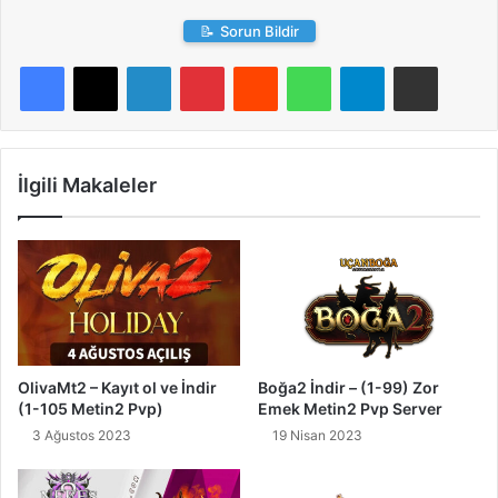
📝
Sorun Bildir
LinkedIn
Pinterest
Reddit
WhatsApp
Telegram
E-Posta ile paylaş
İlgili Makaleler
OlivaMt2 – Kayıt ol ve İndir
Boğa2 İndir – (1-99) Zor
(1-105 Metin2 Pvp)
Emek Metin2 Pvp Server
3 Ağustos 2023
19 Nisan 2023