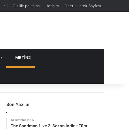
Gizlilik politikası
İletişim
Öneri – İstek Sayfası
ir
METİN2
Son Yazılar
13 Temmuz 2025
The Sandman 1. ve 2. Sezon İndir – Tüm