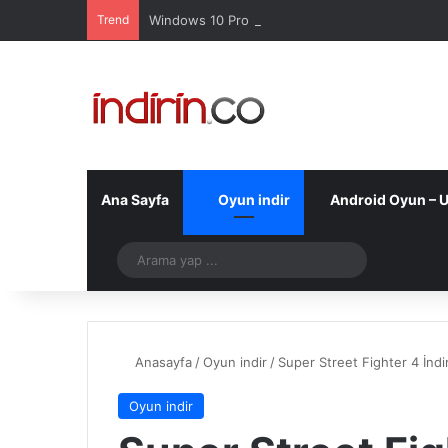
Trend
Windows 10 Pro indir – Türkçe – Güncel 2025
Ana Sayfa
Oyun indir
Android Oyun – 
Telegram
Arama
yap
...
Anasayfa
/
Oyun indir
/
Super Street Fighter 4 İndi
Oyun indir