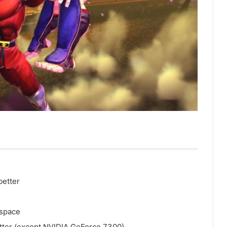
better
 space
ter (except NVIDIA GeForce 7300)