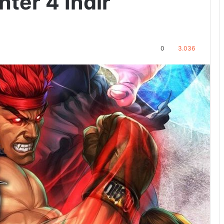
hter 4 İndir
0
3.036