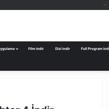
Uygulama
Film indir
Dizi indir
Full Program ind
r