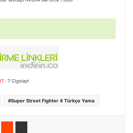
T :
7 Cigolayt
Super Street Fighter 4 Türkçe Yama
Pinterest
Reddit
E-Posta ile paylaş