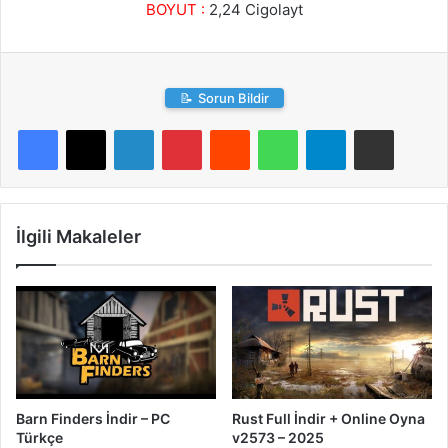
BOYUT :
2,24 Cigolayt
📝
Sorun Bildir
LinkedIn
Pinterest
Reddit
WhatsApp
Telegram
E-Posta ile paylaş
İlgili Makaleler
Barn Finders İndir – PC
Rust Full İndir + Online Oyna
Türkçe
v2573 – 2025