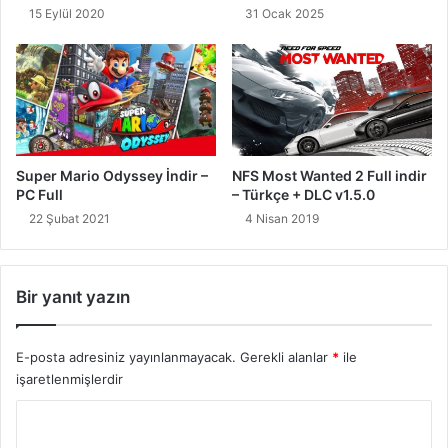
15 Eylül 2020
31 Ocak 2025
NFS Most Wanted 2 Full indir
Super Mario Odyssey İndir –
– Türkçe + DLC v1.5.0
PC Full
4 Nisan 2019
22 Şubat 2021
Bir yanıt yazın
E-posta adresiniz yayınlanmayacak.
Gerekli alanlar
*
ile
işaretlenmişlerdir
Y
o