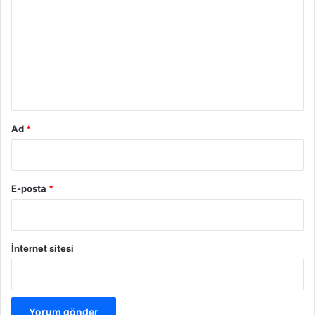
r
u
m
*
Ad
*
E-posta
*
İnternet sitesi