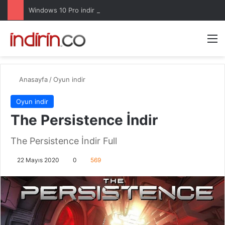
Windows 10 Pro indir – Türkçe – Güncel 2025
Arama 
M
Anasayfa
/
Oyun indir
Oyun indir
The Persistence İndir
The Persistence İndir Full
22 Mayıs 2020
0
569