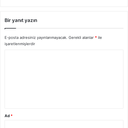
Bir yanıt yazın
E-posta adresiniz yayınlanmayacak.
Gerekli alanlar
*
ile
işaretlenmişlerdir
Y
o
r
u
m
*
Ad
*