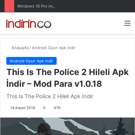
Windows 10 Pro indir – Türkçe – Güncel 2025
Arama 
M
Anasayfa
/
Android Oyun Apk indir
Android Oyun Apk indir
This Is The Police 2 Hileli Apk
İndir – Mod Para v1.0.18
This Is The Police 2 Hileli Apk İndir
14 Kasım 2019
0
479