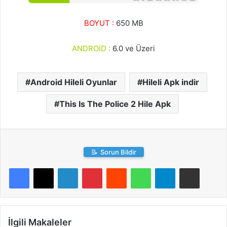
BOYUT :
650 MB
ANDROID :
6.0 ve Üzeri
Android Hileli Oyunlar
Hileli Apk indir
This Is The Police 2 Hile Apk
📝
Sorun Bildir
LinkedIn
Pinterest
Reddit
WhatsApp
Telegram
E-Posta ile paylaş
İlgili Makaleler