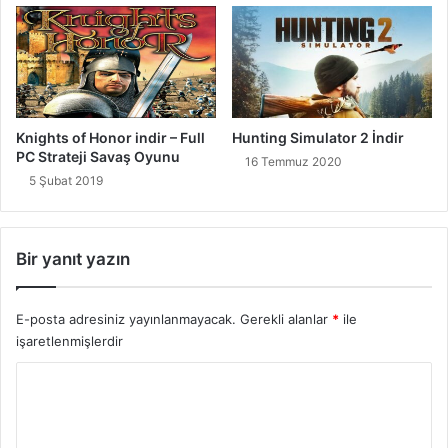
Knights of Honor indir – Full
Hunting Simulator 2 İndir
PC Strateji Savaş Oyunu
16 Temmuz 2020
5 Şubat 2019
Bir yanıt yazın
E-posta adresiniz yayınlanmayacak.
Gerekli alanlar
*
ile
işaretlenmişlerdir
Y
o
r