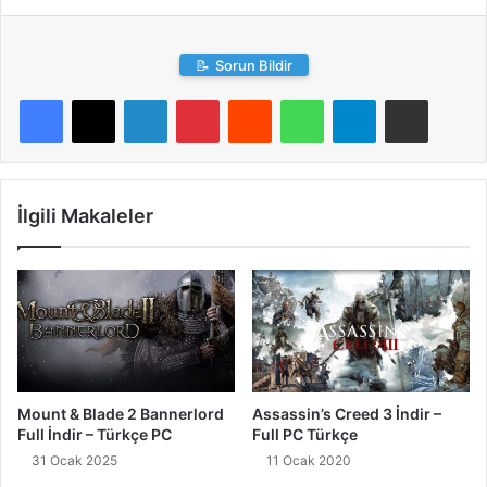
📝
Sorun Bildir
LinkedIn
Pinterest
Reddit
WhatsApp
Telegram
E-Posta ile paylaş
İlgili Makaleler
Mount & Blade 2 Bannerlord
Assassin’s Creed 3 İndir –
Full İndir – Türkçe PC
Full PC Türkçe
31 Ocak 2025
11 Ocak 2020