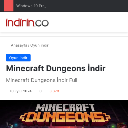
Windows 10 Pro indir – Türkçe – Güncel 2025
Arama 
M
Anasayfa
/
Oyun indir
Oyun indir
Minecraft Dungeons İndir
Minecraft Dungeons İndir Full
10 Eylül 2024
0
3.378